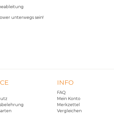
eableitung
ower
unterwegs
sein
!
ICE
INFO
FAQ
hutz
Mein Konto
sbelehrung
Merkzettel
arten
Vergleichen