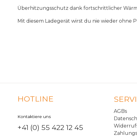
Ü
berhitzungsschutz
dank
fortschrittlicher
W
ä
rm
Mit
diesem
Ladeger
ä
t
wirst
du
nie
wieder
ohne
P
HOTLINE
SERV
AGBs
Kontaktiere uns
Datensc
Widerruf
+41 (0) 55 422 12 45
Zahlungs