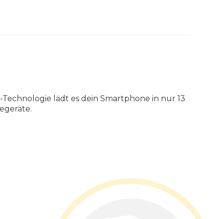
-
Technologie
l
ä
dt
es
dein
Smartphone
in
nur
13
eger
ä
te
.