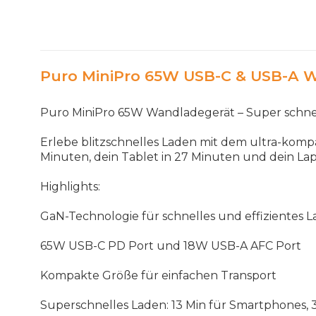
Puro MiniPro 65W USB-C & USB-A W
Puro MiniPro 65W Wandladegerät
–
Super
schne
Erlebe
blitzschnelles
Laden
mit
dem
ultra
-
komp
Minuten
,
dein
Tablet
in
27
Minuten
und
dein
La
Highlights
:
GaN
-
Technologie
f
ü
r
schnelles
und
effizientes
L
65
W
USB
-
C
PD
Port
und
18
W
USB
-
A
AFC
Port
Kompakte
Gr
öß
e
f
ü
r
einfachen
Transport
Superschnelles
Laden
: 13
Min
f
ü
r
Smartphones
,