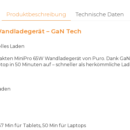
Produktbeschreibung
Technische Daten
andladegerät – GaN Tech
lles
Laden
akten
MiniPro
65
W
Wandladeger
ä
t
von
Puro
.
Dank
GaN
ptop
in
50
Minuten
auf
–
schneller
als
herk
ö
mmliche
Lad
aden
 37
Min
f
ü
r
Tablets
, 50
Min
f
ü
r
Laptops