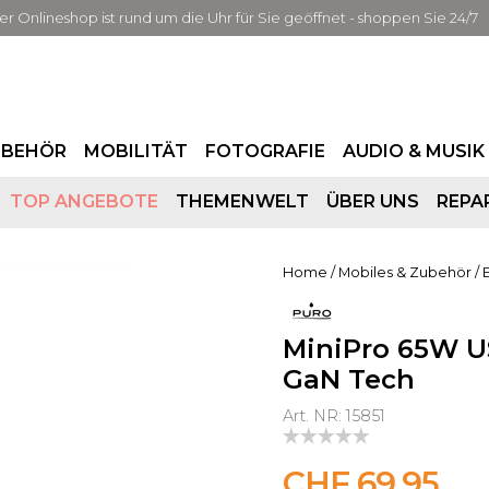
er Onlineshop ist rund um die Uhr für Sie geöffnet - shoppen Sie 24/7
UBEHÖR
MOBILITÄT
FOTOGRAFIE
AUDIO & MUSIK
TOP ANGEBOTE
THEMENWELT
ÜBER UNS
REPA
Home
/
Mobiles & Zubehör
/
MiniPro 65W U
GaN Tech
Art. NR: 15851
CHF 69.95