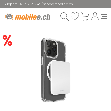
Support +41 55 422 12 45 / shop@mobilee.ch