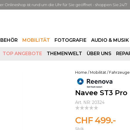
er Onlineshop ist rund um die Uhr für Sie geöffnet - shoppen Sie 24/7
UBEHÖR
MOBILITÄT
FOTOGRAFIE
AUDIO & MUSIK
TOP ANGEBOTE
THEMENWELT
ÜBER UNS
REPA
Home
/
Mobilität
/
Fahrzeuge
Navee ST3 Pro 
Art. NR: 20324
CHF 499.-
Stck