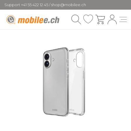
Support +41 55 422 12 45 / shop@mobilee.ch