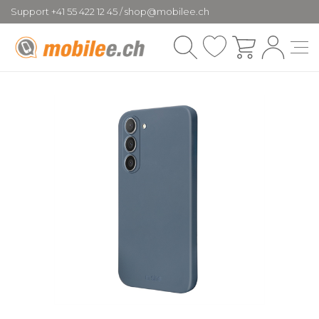
Support +41 55 422 12 45 / shop@mobilee.ch