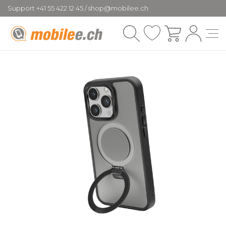
Support +41 55 422 12 45 / shop@mobilee.ch