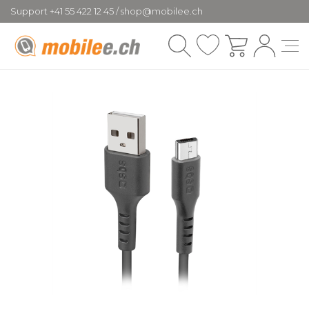
Support +41 55 422 12 45 / shop@mobilee.ch