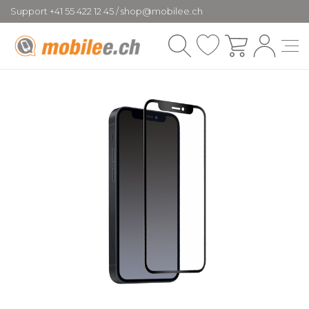
Support +41 55 422 12 45 / shop@mobilee.ch