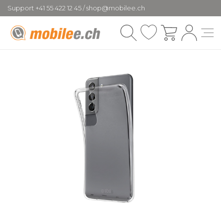
Support +41 55 422 12 45 / shop@mobilee.ch