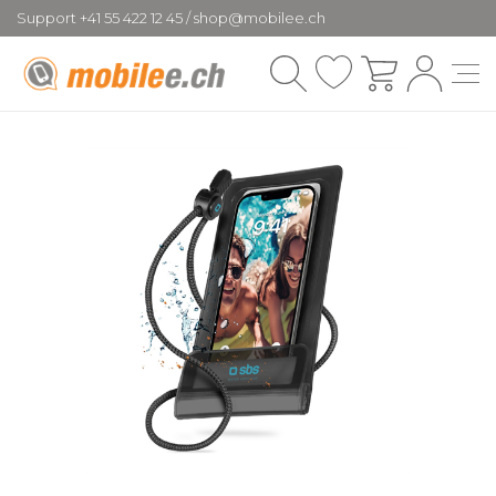
Support +41 55 422 12 45 / shop@mobilee.ch