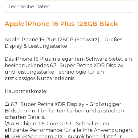
Technische Daten
Apple iPhone 16 Plus 128GB Black
Apple iPhone 16 Plus 128GB (Schwarz)
–
Gro
ß
es
Display
&
Leistungsst
ä
rke
Das
iPhone
16
Plus
in
elegantem
Schwarz
bietet
ein
beeindruckendes
6,7"
Super
Retina
XDR
Display
und
leistungsstarke
Technologie
f
ü
r
ein
erstklassiges
Nutzererlebnis
.
Hauptmerkmale
:
📺
6,7"
Super
Retina
XDR
Display
–
Gro
ß
z
ü
giger
Bildschirm
mit
brillanten
Farben
und
gestochen
scharfen
Details
.
🚀
A
18
Chip
mit
5-
Core
GPU
–
Schnelle
und
effiziente
Performance
f
ü
r
alle
Ihre
Anwendungen
.
💾
128
GB
Speicherplatz
–
Ausreichend
Platz
f
ü
r