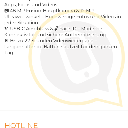
Apps
,
Fotos
und
Videos
.
📷
48
MP
Fusion
-
Hauptkamera
& 12
MP
Ultraweitwinkel
–
Hochwertige
Fotos
und
Videos
in
jeder
Situation
.
🔌
USB
-
C
Anschluss
&
🔓
Face
ID
–
Moderne
Konnektivit
ä
t
und
sichere
Authentifizierung
.
🔋
Bis
zu
27
Stunden
Videowiedergabe
–
Langanhaltende
Batterielaufzeit
f
ü
r
den
ganzen
Tag
.
HOTLINE