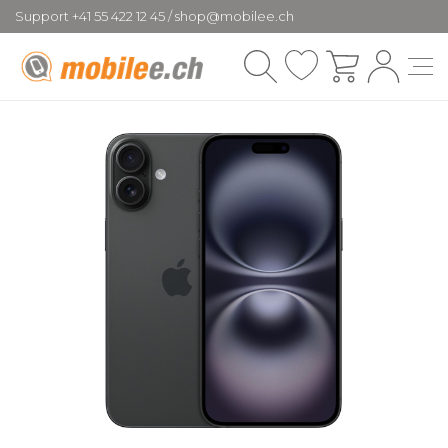
Support +41 55 422 12 45 / shop@mobilee.ch