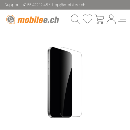
Support +41 55 422 12 45 / shop@mobilee.ch