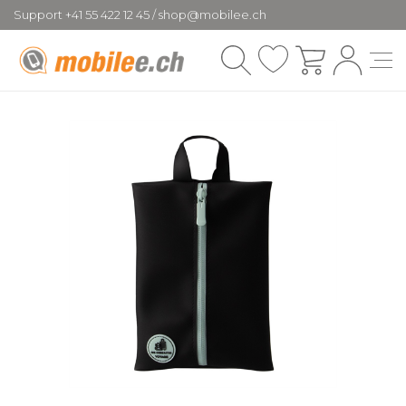
Support +41 55 422 12 45 / shop@mobilee.ch