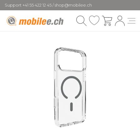
Support +41 55 422 12 45 / shop@mobilee.ch