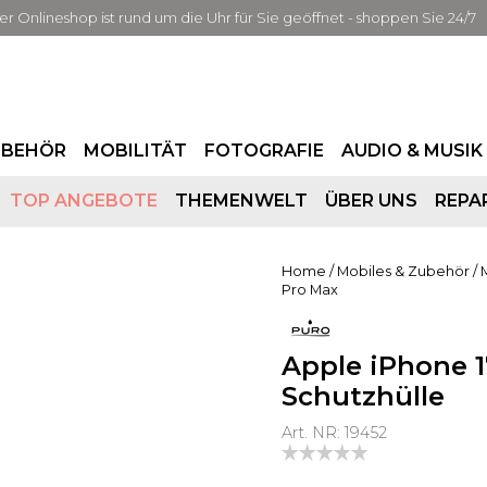
er Onlineshop ist rund um die Uhr für Sie geöffnet - shoppen Sie 24/7
UBEHÖR
MOBILITÄT
FOTOGRAFIE
AUDIO & MUSIK
TOP ANGEBOTE
THEMENWELT
ÜBER UNS
REPA
Home
/
Mobiles & Zubehör
/
Pro Max
Apple iPhone 1
Schutzhülle
Art. NR: 19452