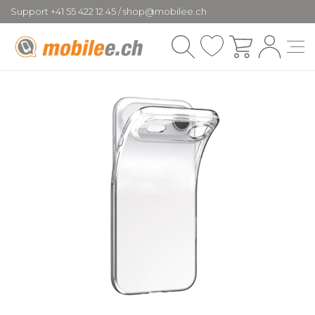
Support +41 55 422 12 45 / shop@mobilee.ch