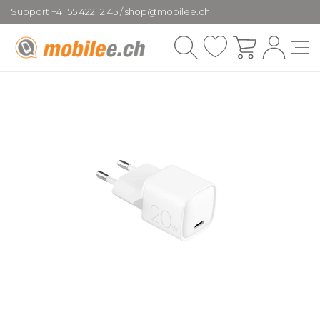
Support +41 55 422 12 45 / shop@mobilee.ch