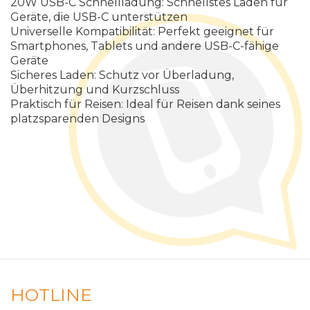
2
0
W
U
S
B
-
C
S
c
h
n
e
l
l
l
a
d
u
n
g
:
S
c
h
n
e
l
l
s
t
e
s
L
a
d
e
n
f
ü
r
G
e
r
ä
t
e
,
d
i
e
U
S
B
-
C
u
n
t
e
r
s
t
ü
t
z
e
n
U
n
i
v
e
r
s
e
l
l
e
K
o
m
p
a
t
i
b
i
l
i
t
ä
t
:
P
e
r
f
e
k
t
g
e
e
i
g
n
e
t
f
ü
r
S
m
a
r
t
p
h
o
n
e
s
,
T
a
b
l
e
t
s
u
n
d
a
n
d
e
r
e
U
S
B
-
C
-
f
ä
h
i
g
e
G
e
r
ä
t
e
S
i
c
h
e
r
e
s
L
a
d
e
n
:
S
c
h
u
t
z
v
o
r
Ü
b
e
r
l
a
d
u
n
g
,
Ü
b
e
r
h
i
t
z
u
n
g
u
n
d
K
u
r
z
s
c
h
l
u
s
s
P
r
a
k
t
i
s
c
h
f
ü
r
R
e
i
s
e
n
:
I
d
e
a
l
f
ü
r
R
e
i
s
e
n
d
a
n
k
s
e
i
n
e
s
p
l
a
t
z
s
p
a
r
e
n
d
e
n
D
e
s
i
g
n
s
HOTLINE