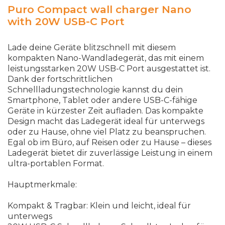
Puro Compact wall charger Nano
with 20W USB-C Port
Lade deine Geräte blitzschnell mit diesem
kompakten Nano-Wandladegerät, das mit einem
leistungsstarken 20W USB-C Port ausgestattet ist.
Dank der fortschrittlichen
Schnellladungstechnologie kannst du dein
Smartphone, Tablet oder andere USB-C-fähige
Geräte in kürzester Zeit aufladen. Das kompakte
Design macht das Ladegerät ideal für unterwegs
oder zu Hause, ohne viel Platz zu beanspruchen.
Egal ob im Büro, auf Reisen oder zu Hause
–
d
i
e
s
e
s
L
a
d
e
g
e
r
ä
t
b
i
e
t
e
t
d
i
r
z
u
v
e
r
l
ä
s
s
i
g
e
L
e
i
s
t
u
n
g
i
n
e
i
n
e
m
u
l
t
r
a
-
p
o
r
t
a
b
l
e
n
F
o
r
m
a
t
.
H
a
u
p
t
m
e
r
k
m
a
l
e
:
K
o
m
p
a
k
t
&
T
r
a
g
b
a
r
:
K
l
e
i
n
u
n
d
l
e
i
c
h
t
,
i
d
e
a
l
f
ü
r
u
n
t
e
r
w
e
g
s