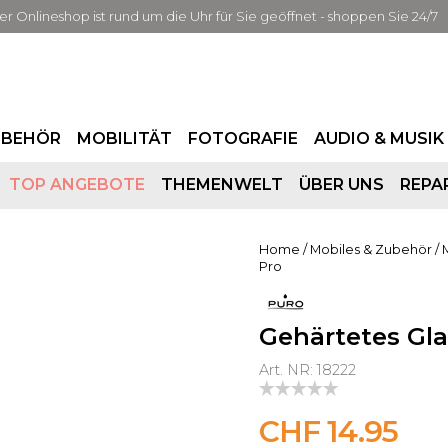
er Onlineshop ist rund um die Uhr für Sie geöffnet - shoppen Sie 24/7
UBEHÖR
MOBILITÄT
FOTOGRAFIE
AUDIO & MUSIK
TOP ANGEBOTE
THEMENWELT
ÜBER UNS
REPA
Home
/
Mobiles & Zubehör
/
Pro
Gehärtetes Gla
Art. NR: 18222
CHF 14.95