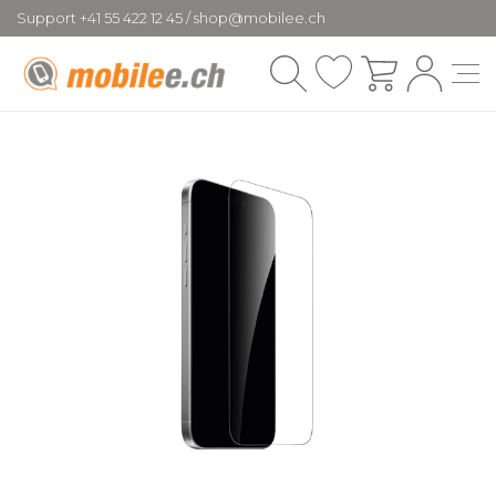
Support +41 55 422 12 45 / shop@mobilee.ch