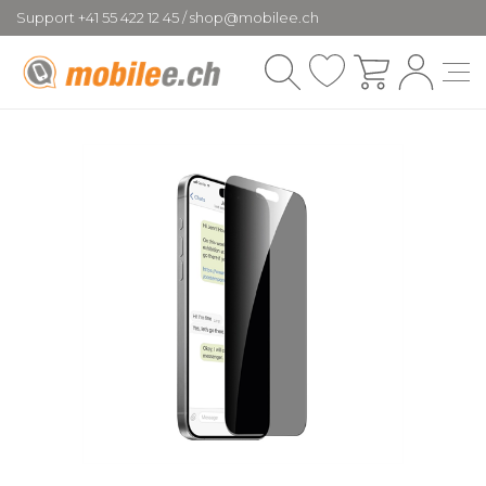
Support +41 55 422 12 45 / shop@mobilee.ch