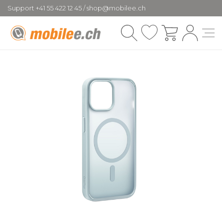
Support +41 55 422 12 45 / shop@mobilee.ch