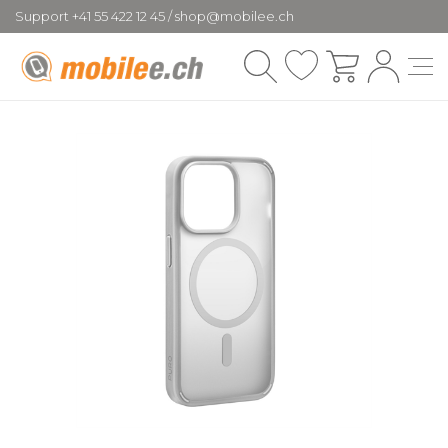
Support +41 55 422 12 45 / shop@mobilee.ch