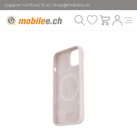
Support +41 55 422 12 45 / shop@mobilee.ch