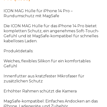
ICON MAG Hülle für iPhone 14 Pro
–
Rundumschutz
mit
MagSafe
Die
ICON
MAG
H
ü
lle
f
ü
r
das
iPhone
14
Pro
bietet
kompletten
Schutz
,
ein
angenehmes
Soft
-
Touch
-
Gef
ü
hl
und
ist
MagSafe
-
kompatibel
f
ü
r
schnelles
kabelloses
Laden
.
Produktdetails
:
Weiches
,
flexibles
Silikon
f
ü
r
ein
komfortables
Gef
ü
hl
Innenfutter
aus
kratzfester
Mikrofaser
f
ü
r
zus
ä
tzlichen
Schutz
Erh
ö
hter
Rahmen
sch
ü
tzt
die
Kamera
MagSafe
-
kompatibel
:
Einfaches
Andocken
an
das
iPhone
,
Ladeger
ä
te
und
Zubeh
ö
r