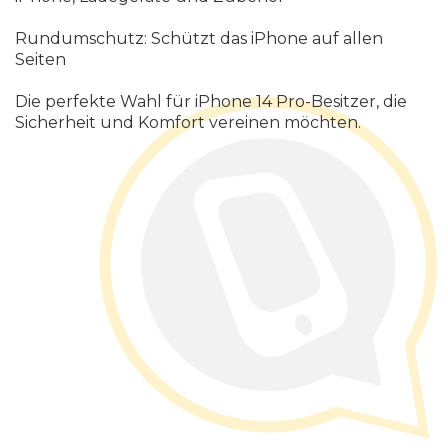
Rundumschutz
:
Sch
ü
tzt
das
iPhone
auf
allen
Seiten
Die
perfekte
Wahl
f
ü
r
iPhone
14
Pro
-
Besitzer
,
die
Sicherheit
und
Komfort
vereinen
m
ö
chten
.