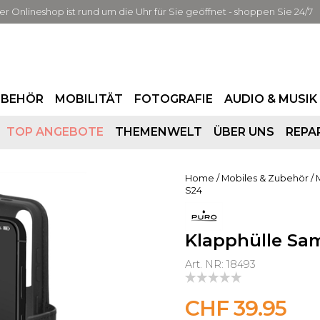
er Onlineshop ist rund um die Uhr für Sie geöffnet - shoppen Sie 24/7
UBEHÖR
MOBILITÄT
FOTOGRAFIE
AUDIO & MUSIK
TOP ANGEBOTE
THEMENWELT
ÜBER UNS
REPA
Home
/
Mobiles & Zubehör
/
S24
Klapphülle Sa
Art. NR: 18493
CHF 39.95