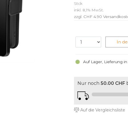
Stck
inkl. 8,1% MwSt.
zzgl. CHF 4.90
Versandkost
In d
Auf Lager, Lieferung i
Nur noch
50.00 CHF
b
Auf die Vergleichsliste