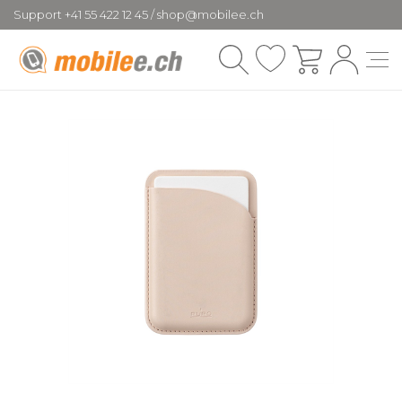
Support +41 55 422 12 45 / shop@mobilee.ch