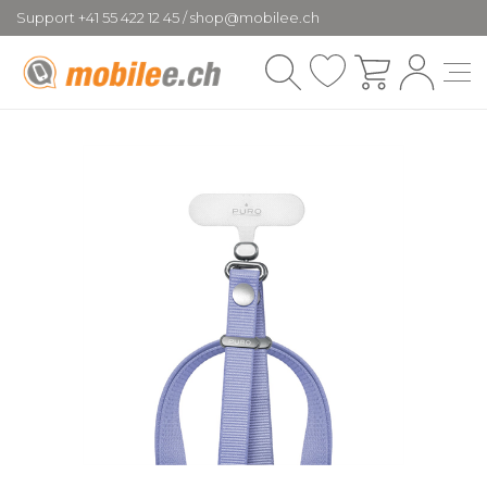
Support +41 55 422 12 45 / shop@mobilee.ch