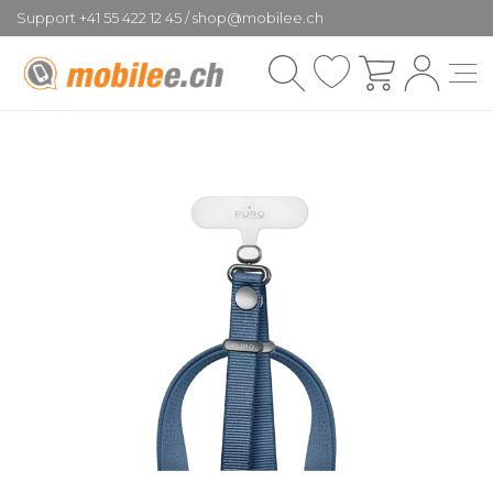
Support +41 55 422 12 45 / shop@mobilee.ch