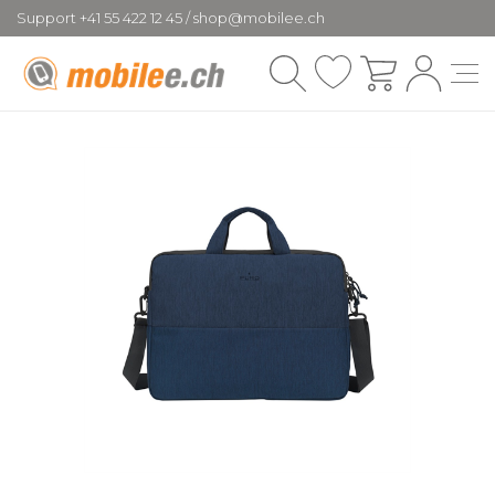
Support +41 55 422 12 45 / shop@mobilee.ch