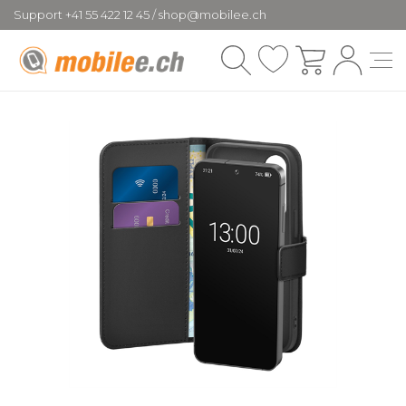
Support +41 55 422 12 45 / shop@mobilee.ch