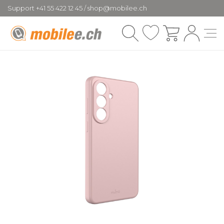
Support +41 55 422 12 45 / shop@mobilee.ch