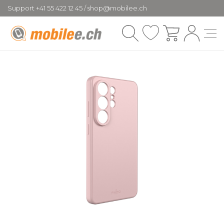
Support +41 55 422 12 45 / shop@mobilee.ch